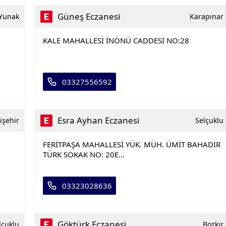
Güneş Eczanesi
Yunak
Karapınar
KALE MAHALLESİ İNÖNÜ CADDESİ NO:28
03327556592
Esra Ayhan Eczanesi
işehir
Selçuklu
FERİTPAŞA MAHALLESİ YÜK. MÜH. ÜMİT BAHADIR
TÜRK SOKAK NO: 20E...
03323028636
Göktürk Eczanesi
lçuklu
Bozkır