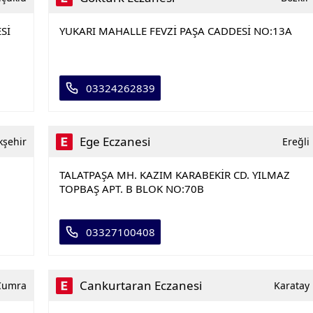
Sİ
YUKARI MAHALLE FEVZİ PAŞA CADDESİ NO:13A
03324262839
Ege Eczanesi
kşehir
Ereğli
TALATPAŞA MH. KAZIM KARABEKİR CD. YILMAZ
TOPBAŞ APT. B BLOK NO:70B
03327100408
Cankurtaran Eczanesi
Çumra
Karatay