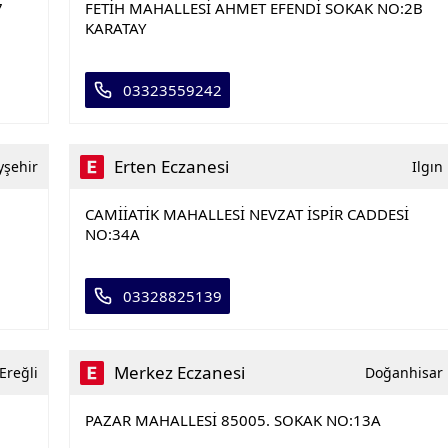
7
FETİH MAHALLESİ AHMET EFENDİ SOKAK NO:2B
KARATAY
03323559242
Erten Eczanesi
yşehir
Ilgın
CAMİİATİK MAHALLESİ NEVZAT İSPİR CADDESİ
NO:34A
03328825139
Merkez Eczanesi
Ereğli
Doğanhisar
PAZAR MAHALLESİ 85005. SOKAK NO:13A