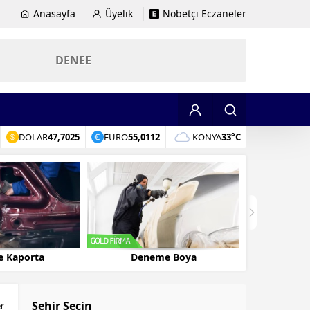
Anasayfa
Üyelik
Nöbetçi Eczaneler
DENEE
DOLAR
47,7025
EURO
55,0112
KONYA
33°C
 Kaporta
Deneme Boya
Denem
Şehir Seçin
er