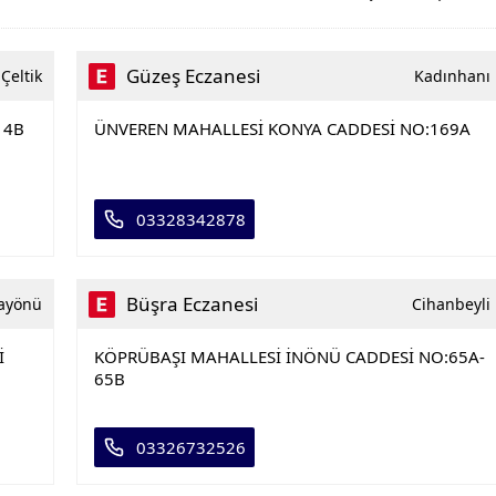
Güzeş Eczanesi
Çeltik
Kadınhanı
14B
ÜNVEREN MAHALLESİ KONYA CADDESİ NO:169A
03328342878
Büşra Eczanesi
ayönü
Cihanbeyli
İ
KÖPRÜBAŞI MAHALLESİ İNÖNÜ CADDESİ NO:65A-
65B
03326732526