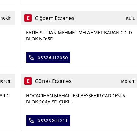
Çiğdem Eczanesi
ınekin
Kulu
FATİH SULTAN MEHMET MH AHMET BARAN CD. D
BLOK NO:5D
03326412030
Güneş Eczanesi
eram
Meram
:39D
HOCACİHAN MAHALLESİ BEYŞEHİR CADDESİ A
BLOK 206A SELÇUKLU
03323241211