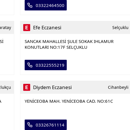
03322464500
Efe Eczanesi
aratay
Selçuklu
Sİ
SANCAK MAHALLESİ ŞULE SOKAK IHLAMUR
KONUTLARI NO:17F SELÇUKLU
03322555219
Diydem Eczanesi
zlukçu
Cihanbeyli
A
YENİCEOBA MAH. YENİCEOBA CAD. NO:61C
03326761114