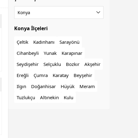
Konya
Konya İlçeleri
Çeltik
Kadınhanı
Sarayönü
Cihanbeyli
Yunak
Karapınar
Seydişehir
Selçuklu
Bozkır
Akşehir
Ereğli
Çumra
Karatay
Beyşehir
Ilgın
Doğanhisar
Hüyük
Meram
Tuzlukçu
Altınekin
Kulu