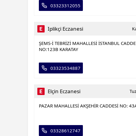
03323312055
Iplikçi Eczanesi
K
ŞEMS-İ TEBRİZİ MAHALLESİ İSTANBUL CADDE
NO:123B KARATAY
03323534887
Elçin Eczanesi
Tu
PAZAR MAHALLESİ AKŞEHİR CADDESİ NO: 43
03328612747