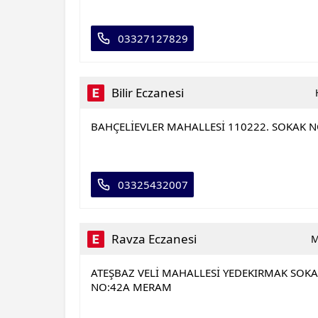
03327127829
Bilir Eczanesi
BAHÇELİEVLER MAHALLESİ 110222. SOKAK N
03325432007
Ravza Eczanesi
M
ATEŞBAZ VELİ MAHALLESİ YEDEKIRMAK SOK
NO:42A MERAM