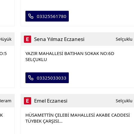
03325561780
Sena Yılmaz Eczanesi
Hüyük
Selçuklu
O:5
YAZIR MAHALLESİ BATIHAN SOKAK NO:6D
SELÇUKLU
03325033033
Emel Eczanesi
eram
Selçuklu
AK
HÜSAMETTİN ÇELEBİ MAHALLESİ AKABE CADDESİ
TÜYBEK ÇARŞISI...